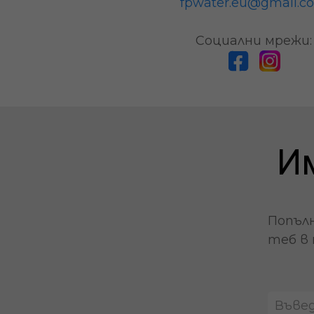
fpwater.eu@gmail.c
Социални мрежи:
И
Попълн
теб в 