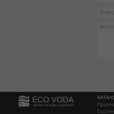
КАТАЛО
Прото
Систе