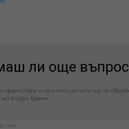
om
маш ли още въпрос
и формуляра и наш специалист ще се свърж
най-близко време