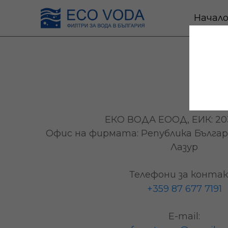
Начал
ЕКО ВОДА ЕООД, ЕИК: 20
Офис на фирмата: Република България
Лазур
Телефони за конта
+359 87 677 7191
Е-mail: