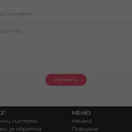
Изпрати
Г:
МЕНЮ:
чни системи
Начало
ми за обратна
Плащане