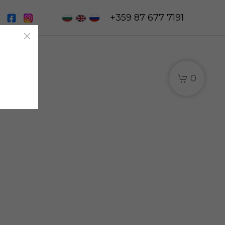
|
+359 87 677 7191
0