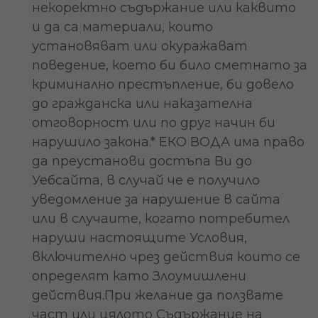
некоректно съдържание или каквито
и да са материали, които
установяват или окуражават
поведение, което би било сметнато за
криминално престъпление, би довело
до гражданска или наказателна
отговорност или по друг начин би
нарушило закона.* ЕКО ВОДА има право
да преустанови достъпа Ви до
Уебсайта, в случай че е получило
уведомление за нарушение в сайта
или в случаите, когато потребител
наруши настоящите Условия,
включително чрез действия които се
определят като Злоумишлени
действия.При желание да ползвате
част или цялото Съдържание на