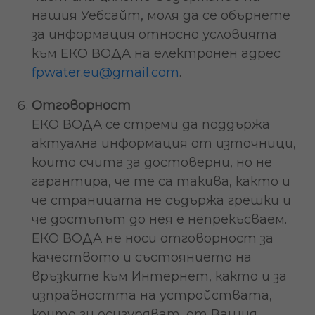
нашия Уебсайт, моля да се обърнете
за информация относно условията
към ЕКО ВОДА на електронен адрес
fpwater.eu@gmail.com
.
Отговорност
ЕКО ВОДА се стреми да поддържа
актуална информация от източници,
които счита за достоверни, но не
гарантира, че те са такива, както и
че страницата не съдържа грешки и
че достъпът до нея е непрекъсваем.
ЕКО ВОДА не носи отговорност за
качеството и състоянието на
връзките към Интернет, както и за
изправността на устройствата,
които ги осигуряват, от Вашия