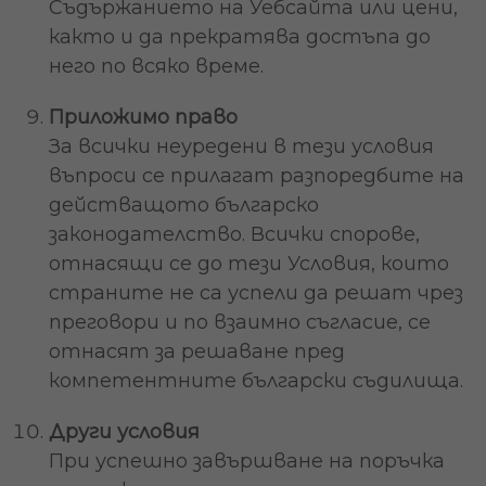
Съдържанието на Уебсайта или цени,
както и да прекратява достъпа до
него по всяко време.
Приложимо право
За всички неуредени в тези условия
въпроси се прилагат разпоредбите на
действащото българско
законодателство. Всички спорове,
отнасящи се до тези Условия, които
страните не са успели да решат чрез
преговори и по взаимно съгласие, се
отнасят за решаване пред
компетентните български съдилища.
Други условия
При успешно завършване на поръчка