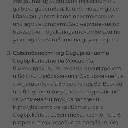
Уебсайта, извършване на каквито и
да било действия, които могат да се
квалифицират като престъпление
или административно нарушение по
българското законодателство или по
законодателството на друга страна.
Собственост над Съдържанието
Съдържанието на Уебсайта,
включително, но не само целия текст
и всички изображения ("Съдържание"), е
със защитени авторски права. Всички
права, дори и тези, които изрично не
са упоменати тук, са запазени.
Използването на каквото и да е
Съдържание, освен това, което не е в
разрез с тези Условия за ползване, без