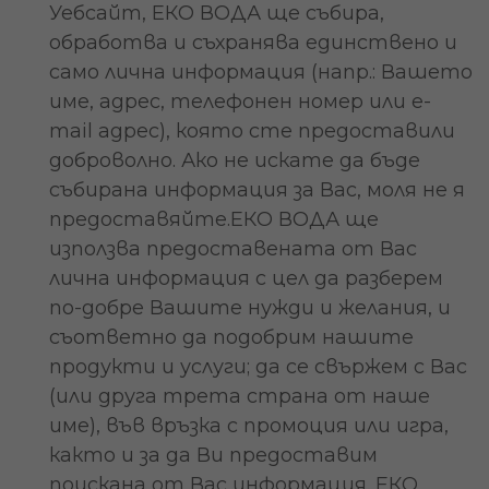
Уебсайт, ЕКО ВОДА ще събира,
обработва и съхранява единствено и
само лична информация (напр.: Вашето
име, адрес, телефонен номер или e-
mail адрес), която сте предоставили
доброволно. Ако не искате да бъде
събирана информация за Вас, моля не я
предоставяйте.ЕКО ВОДА ще
използва предоставената от Вас
лична информация с цел да разберем
по-добре Вашите нужди и желания, и
съответно да подобрим нашите
продукти и услуги; да се свържем с Вас
(или друга трета страна от наше
име), във връзка с промоция или игра,
както и за да Ви предоставим
поискана от Вас информация. ЕКО