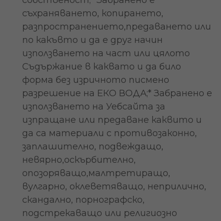
собственост;* Забранено е
съхраняването, копирането,
разпространението,предаването или
по какъвто и да е друг начин
използването на част или цялото
Съдържание в каквато и да било
форма без изричното писмено
разрешение на ЕКО ВОДА;* Забранено е
използването на Уебсайта за
изпращане или предаване каквито и
да са материали с противозаконно,
заплашително, подвеждащо,
невярно,оскърбително,
опозоряващо,малтретиращо,
вулгарно, оклеветяващо, неприлично,
скандално, порнографско,
подстрекаващо или религиозно