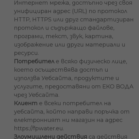
Интернет мрежа, достъпно чрез своя
унифициран адрес (URL) по протокол
HTTP, HTTPS или друг стандартизиран
протокол и съдържащо файлове,
програми, текст, звук, картина,
изображение или други материали и
ресурси.
Потребител
e всяко физическо лице,
което осъществява достъп и
използва Уебсайта, продуктите и
услугите, предоставяни от ЕКО ВОДА
чрез Уебсайта.
Клиент
е всеки потребител на
уебсайта, който направи поръчка от
електронният ни магазин на адрес
https://fpwater.eu.
Злоумишлени действия
са действия