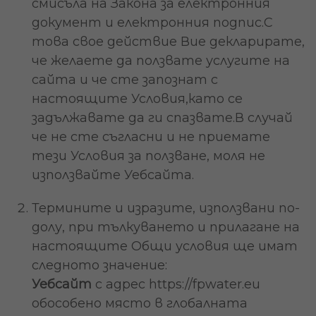
смисъла на Закона за електронния
документ и електронния подпис.С
това свое действие Вие декларирате,
че желаете да ползвате услугите на
сайта и че сте запознат с
настоящите Условия,като се
задължавате да ги спазвате.В случай
че не сте съгласни и не приемате
тези Условия за ползване, моля не
използвайте Уебсайта.
Термините и изразите, използвани по-
долу, при тълкуването и прилагане на
настоящите Общи условия ще имат
следното значение:
Уебсайт
с адрес https://fpwater.eu
обособено място в глобалната