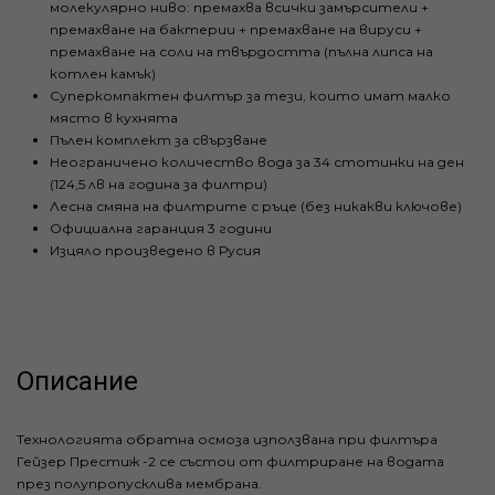
молекулярно ниво: премахва всички замърсители +
премахване на бактерии + премахване на вируси +
премахване на соли на твърдостта (пълна липса на
котлен камък)
Суперкомпактен филтър за тези, които имат малко
място в кухнята
Пълен комплект за свързване
Неограничено количество вода за 34 стотинки на ден
(124,5 лв на година за филтри)
Лесна смяна на филтрите с ръце (без никакви ключове)
Официална гаранция 3 години
Изцяло произведено в Русия
Описание
Технологията обратна осмоза използвана при филтъра
Гейзер Престиж -2 се състои от филтриране на водата
през полупропусклива мембрана.