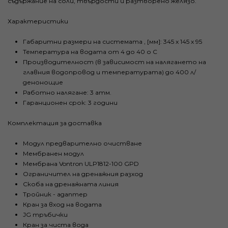
съдържание на соли, твърдости и разтворено желязо.
Характеристики
Габаритни размери на системата , [мм]: 345 x 145 x 95
Температура на водата от 4 до 40 о C
Производителност (в зависимост на налягането на
главния водопровод и температурата) до 400 л/
денонощие
Работно налягане: 3 атм.
Гаранционен срок: 3 години
Комплектация за доставка
Модул предварително очистване
Мембранен модул
Мембрана Vontron ULP1812-100 GPD
Ограничител на дренажния разход
Скоба на дренажната линия
Tройник - адаптер
Кран за вход на водата
JG тръбички
Кран за чиста вода