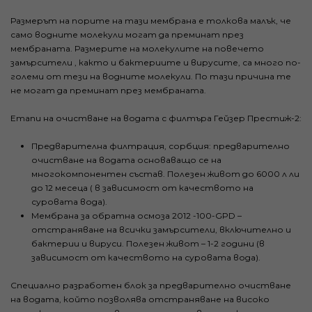
Размерът на порите на тази мембрана е толкова малък, че
само водните молекули могат да преминат през
мембраната. Размерите на молекулите на повечето
замърсители , както и бактериите и вирусите, са много по-
големи от тези на водните молекули. По тази причина те
не могат да преминат през мембраната.
Етапи на очистване на водата с филтъра Гейзер Престиж-2:
Предварителна филтрация, сорбция: предварително
очистване на водата основаващо се на
многокомпонентен състав. Полезен живот до 6000 л ли
до 12 месеца ( в зависимост от качеството на
суровата вода).
Мембрана за обратна осмоза 2012 -100-GPD –
отстраняване на всички замърсители, включително и
бактерии и вируси. Полезен живот – 1-2 години (в
зависимост от качеството на суровата вода).
Специално разработен блок за предварително очистване
на водата, който позволява отстраняване на високо