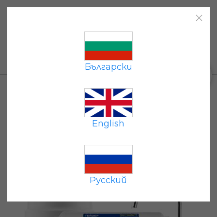
Начало
|
Каталог
|
Плащане
|
Доставка
|
Контакти
|
+359 87 677 7191
Български
0
Каталог
→
Системи за обратна осмоза
→
Гейзер Престиж-2 7.6
English
Русский