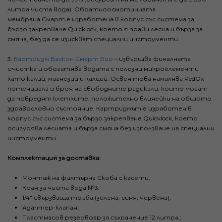
литра чиста вода). Обратноосмотичната
мембрана Смарт е изработена в корпус със система за
бързо закрепване Quicklock, което я прави лесна и бърза за
смяна, без да се изискват специални инструменти.
3.
Картридж Баскон Смарт Био
– извършва финалната
очистка и обогатява водата с полезни микроелементи
като калий, магнезий и калций. Освен това намалява RedOx
потенциала и броя на свободните радикали, които могат
да повредят клетките, положително влияейки на общото
здравословно състояние. Картриджът е изработен в
корпус със система за бързо закрепване Quicklock, което
осигурява лесната и бърза смяна без използване на специални
инструменти.
Комплектация за доставка:
Монтаж на филтърна Скоба с касети;
Кран за чиста вода №3;
1/4" свързваща тръба (зелена, синя, червена);
Адаптер-клапан;
Пластмасов резервоар за съхранение 12 литра.;