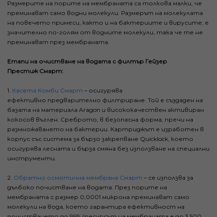
Размерите на порите на мембраната са толкова малки, че
преминават само водни молекули. Размерът на молекулата
на повечето примеси, както и на бактериите и вирусите, е
значително по-голям от водните молекули, така че те не
преминават през мембраната.
Етапи на очистване на водата с филтър Гейзер
Престиж Смарт:
1.
Касета Комби Смарт
– осигурява
ефективно предварително филтриране. Той е създаден на
базата на материала Aragon и висококачествен активиран
кокосов въглен. Среброто, в безопасна форма, пречи на
размножаването на бактерии. Картриджът е изработен в
корпус със система за бързо закрепване Quicklock, което
осигурява лесната и бърза смяна без използване на специални
инструменти.
2.
Обратно осмотична мембрана Смарт
– се използва за
дълбоко почистване на водата. През порите на
мембраната с размер 0,0001 микрона преминават само
молекули на вода, което гарантира ефективност на
почистването до 99% (ресурсът на мембраната е до 3 500