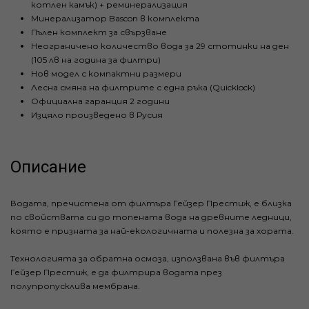
котлен камък) + реминерализация
Минерализатор Bascon в комплекта
Пълен комплект за свързване
Неограничено количество вода за 29 стотинки на ден
(105 лв на година за филтри)
Нов модел с компактни размери
Лесна смяна на филтрите с една ръка (Quicklock)
Официална гаранция 2 години
Изцяло произведено в Русия
Описание
Водата, пречистена от филтъра Гейзер Престиж, е близка
по свойствата си до топената вода на древните ледници,
която е призната за най-екологичната и полезна за хората.
Технологията за обратна осмоза, използвана във филтъра
Гейзер Престиж, е да филтрира водата през
полупропусклива мембрана.