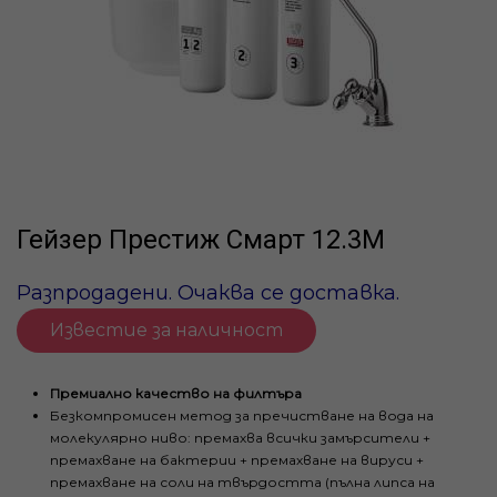
Гейзер Престиж Смарт 12.3М
Разпродадени. Очаква се доставка.
Известие за наличност
Премиално качество на филтъра
Безкомпромисен метод за пречистване на вода на
молекулярно ниво: премахва всички замърсители +
премахване на бактерии + премахване на вируси +
премахване на соли на твърдостта (пълна липса на