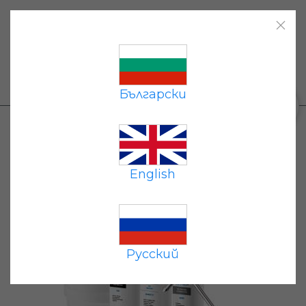
Начало
|
Каталог
|
Плащане
|
Доставка
|
Контакти
|
+359 87 677 7191
Български
0
Каталог
→
Системи за обратна осмоза
→
Гейзер Престиж Смарт 12.3М
English
Русский